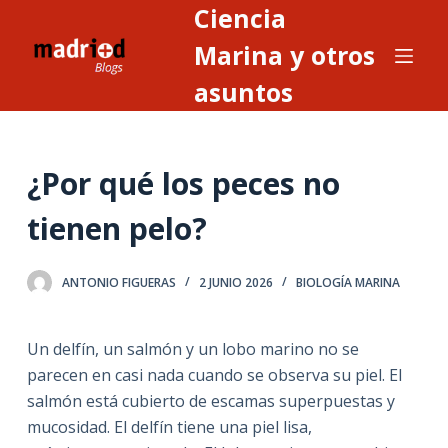
Ciencia
S
a
Marina y otros
l
asuntos
t
a
r
¿Por qué los peces no
a
l
tienen pelo?
c
o
n
ANTONIO FIGUERAS
2 JUNIO 2026
BIOLOGÍA MARINA
t
e
Un delfín, un salmón y un lobo marino no se
n
parecen en casi nada cuando se observa su piel. El
i
salmón está cubierto de escamas superpuestas y
d
mucosidad. El delfín tiene una piel lisa,
o