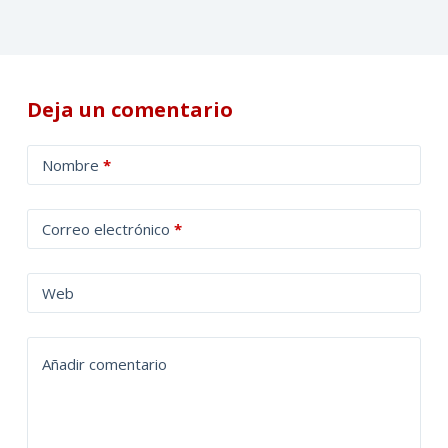
Deja un comentario
A
Nombre
*
l
t
Correo electrónico
*
e
r
n
Web
a
t
Añadir comentario
i
v
e
: