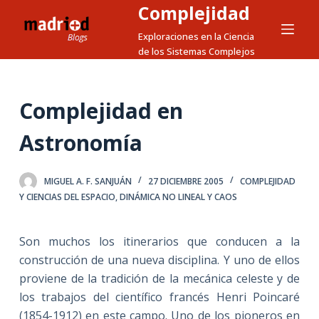
Complejidad
S
a
Exploraciones en la Ciencia
de los Sistemas Complejos
l
t
a
Complejidad en
r
a
Astronomía
l
c
MIGUEL A. F. SANJUÁN
27 DICIEMBRE 2005
COMPLEJIDAD
o
Y CIENCIAS DEL ESPACIO
,
DINÁMICA NO LINEAL Y CAOS
n
t
e
Son muchos los itinerarios que conducen a la
n
construcción de una nueva disciplina. Y uno de ellos
i
proviene de la tradición de la mecánica celeste y de
d
los trabajos del científico francés Henri Poincaré
o
(1854-1912) en este campo. Uno de los pioneros en