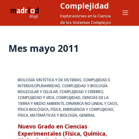
Complejidad
S
a
Exploraciones en la Ciencia
de los Sistemas Complejos
l
t
a
Mes
mayo 2011
r
a
l
c
o
BIOLOGÍA SINTÉTICA Y DE SISTEMAS
,
COMPLEJIDAD E
INTERDISCIPLINARIEDAD
,
COMPLEJIDAD Y BIOLOGÍA
n
MOLECULAR Y CELULAR
,
COMPLEJIDAD Y CEREBRO
,
t
COMPLEJIDAD Y VIDA
,
COMPLEJIDAD, CIENCIAS DE LA
e
TIERRA Y MEDIO AMBIENTE
,
DINÁMICA NO LINEAL Y CAOS
,
FÍSICA BIOLÓGICA
,
FÍSICA, EMERGENCIA Y COMPLEJIDAD
,
n
FÍSICA, MATEMÁTICAS Y BIOLOGÍA
,
GENERAL
i
Nuevo Grado en Ciencias
d
Experimentales (Física, Química,
o