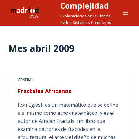
Complejidad
S
a
Exploraciones en la Ciencia
de los Sistemas Complejos
l
t
a
Mes
abril 2009
r
a
l
c
o
GENERAL
n
Fractales Africanos
t
e
Ron Eglash es un matemático que se define
n
a sí mismo como etno-matemático, y es el
i
autor de African Fractals, un libro que
d
examina patrones de fractales en la
o
arquitectura, el arte y el diseño de muchas