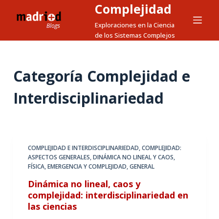
Complejidad
S
a
Exploraciones en la Ciencia
de los Sistemas Complejos
l
t
a
Categoría
Complejidad e
r
a
Interdisciplinariedad
l
c
o
n
COMPLEJIDAD E INTERDISCIPLINARIEDAD
,
COMPLEJIDAD:
t
ASPECTOS GENERALES
,
DINÁMICA NO LINEAL Y CAOS
,
e
FÍSICA, EMERGENCIA Y COMPLEJIDAD
,
GENERAL
n
Dinámica no lineal, caos y
i
complejidad: interdisciplinariedad en
d
las ciencias
o