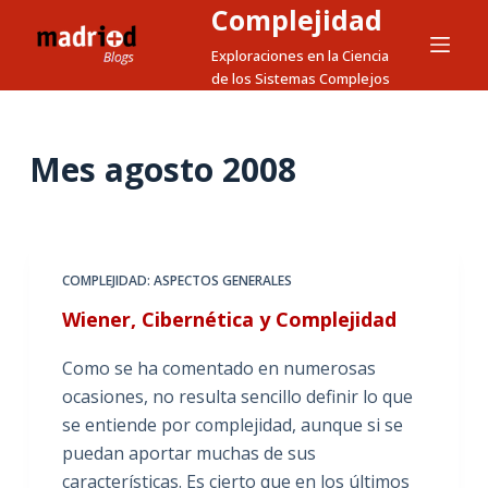
Complejidad
S
a
Exploraciones en la Ciencia
de los Sistemas Complejos
l
t
a
Mes
agosto 2008
r
a
l
c
o
COMPLEJIDAD: ASPECTOS GENERALES
n
Wiener, Cibernética y Complejidad
t
e
Como se ha comentado en numerosas
n
ocasiones, no resulta sencillo definir lo que
i
se entiende por complejidad, aunque si se
d
puedan aportar muchas de sus
o
características. Es cierto que en los últimos