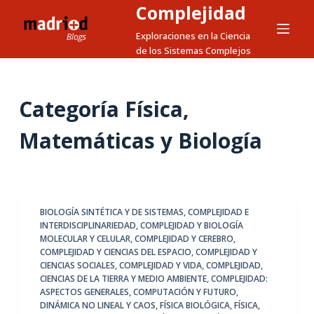
Complejidad
S
a
Exploraciones en la Ciencia
de los Sistemas Complejos
l
t
a
Categoría
Física,
r
a
Matemáticas y Biología
l
c
o
n
BIOLOGÍA SINTÉTICA Y DE SISTEMAS
,
COMPLEJIDAD E
t
INTERDISCIPLINARIEDAD
,
COMPLEJIDAD Y BIOLOGÍA
e
MOLECULAR Y CELULAR
,
COMPLEJIDAD Y CEREBRO
,
n
COMPLEJIDAD Y CIENCIAS DEL ESPACIO
,
COMPLEJIDAD Y
CIENCIAS SOCIALES
,
COMPLEJIDAD Y VIDA
,
COMPLEJIDAD,
i
CIENCIAS DE LA TIERRA Y MEDIO AMBIENTE
,
COMPLEJIDAD:
d
ASPECTOS GENERALES
,
COMPUTACIÓN Y FUTURO
,
DINÁMICA NO LINEAL Y CAOS
,
FÍSICA BIOLÓGICA
,
FÍSICA,
o