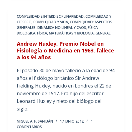
COMPLEJIDAD E INTERDISCIPLINARIEDAD
,
COMPLEJIDAD Y
CEREBRO
,
COMPLEJIDAD Y VIDA
,
COMPLEJIDAD: ASPECTOS
GENERALES
,
DINÁMICA NO LINEAL Y CAOS
,
FÍSICA
BIOLÓGICA
,
FÍSICA, MATEMÁTICAS Y BIOLOGÍA
,
GENERAL
Andrew Huxley, Premio Nobel en
Fisiología o Medicina en 1963, fallece
a los 94 años
El pasado 30 de mayo falleció a la edad de 94
años el fisiólogo británico Sir Andrew
Fielding Huxley, nacido en Londres el 22 de
noviembre de 1917. Era hijo del escritor
Leonard Huxley y nieto del biólogo del
siglo…
MIGUEL A. F. SANJUÁN
17 JUNIO 2012
4
COMENTARIOS