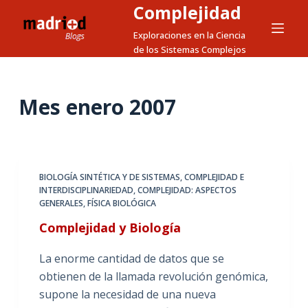
Complejidad
S
a
Exploraciones en la Ciencia
de los Sistemas Complejos
l
t
a
Mes
enero 2007
r
a
l
c
o
BIOLOGÍA SINTÉTICA Y DE SISTEMAS
,
COMPLEJIDAD E
INTERDISCIPLINARIEDAD
,
COMPLEJIDAD: ASPECTOS
n
GENERALES
,
FÍSICA BIOLÓGICA
t
Complejidad y Biología
e
n
La enorme cantidad de datos que se
i
obtienen de la llamada revolución genómica,
d
supone la necesidad de una nueva
o