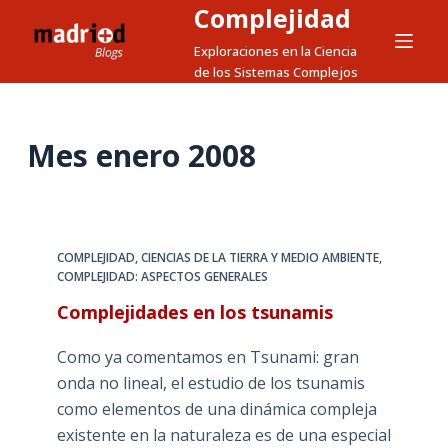
Complejidad
S
a
Exploraciones en la Ciencia
de los Sistemas Complejos
l
t
a
Mes
enero 2008
r
a
l
c
o
COMPLEJIDAD, CIENCIAS DE LA TIERRA Y MEDIO AMBIENTE
,
COMPLEJIDAD: ASPECTOS GENERALES
n
t
Complejidades en los tsunamis
e
Como ya comentamos en Tsunami: gran
n
onda no lineal, el estudio de los tsunamis
i
como elementos de una dinámica compleja
d
existente en la naturaleza es de una especial
o