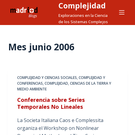
Complejidad
S
a
Exploraciones en la Ciencia
de los Sistemas Complejos
l
t
a
Mes
junio 2006
r
a
l
c
o
COMPLEJIDAD Y CIENCIAS SOCIALES
,
COMPLEJIDAD Y
CONFERENCIAS
,
COMPLEJIDAD, CIENCIAS DE LA TIERRA Y
n
MEDIO AMBIENTE
t
Conferencia sobre Series
e
Temporales No Lineales
n
i
La Societa Italiana Caos e Complessita
d
organiza el Workshop on Nonlinear
o