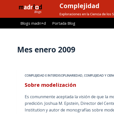
Complejidad
S
a
Exploraciones en la Ciencia de los
l
Blogs madri+d
Portada Blog
t
a
r
a
Mes
enero 2009
l
c
o
n
COMPLEJIDAD E INTERDISCIPLINARIEDAD
,
COMPLEJIDAD Y CIEN
t
Sobre modelización
e
n
Es comunmente aceptada la visión de que la mod
i
predición. Joshua M. Epstein, Director del Cen
d
Institution y autor de monografías sobre mode
o