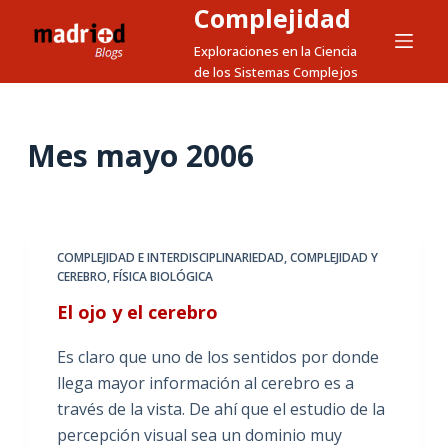
Complejidad
S
a
Exploraciones en la Ciencia
de los Sistemas Complejos
l
t
a
Mes
mayo 2006
r
a
l
c
o
COMPLEJIDAD E INTERDISCIPLINARIEDAD
,
COMPLEJIDAD Y
CEREBRO
,
FÍSICA BIOLÓGICA
n
t
El ojo y el cerebro
e
Es claro que uno de los sentidos por donde
n
llega mayor información al cerebro es a
i
través de la vista. De ahí que el estudio de la
d
percepción visual sea un dominio muy
o