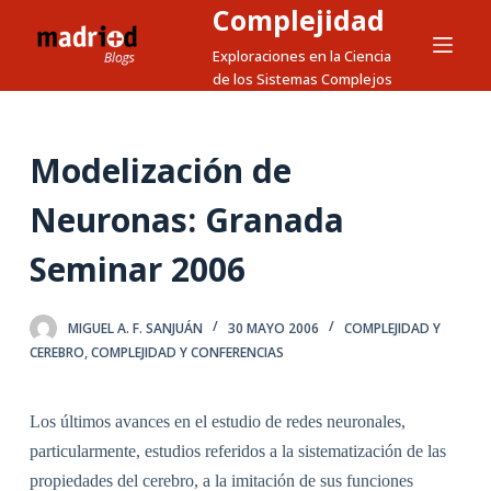
Complejidad
S
a
Exploraciones en la Ciencia
de los Sistemas Complejos
l
t
a
Modelización de
r
a
Neuronas: Granada
l
c
Seminar 2006
o
n
MIGUEL A. F. SANJUÁN
30 MAYO 2006
COMPLEJIDAD Y
t
CEREBRO
,
COMPLEJIDAD Y CONFERENCIAS
e
n
Los últimos avances en el estudio de redes neuronales,
i
d
particularmente, estudios referidos a la sistematización de las
o
propiedades del cerebro, a la imitación de sus funciones