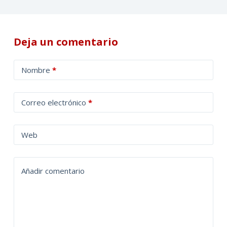
Deja un comentario
A
Nombre
*
l
t
Correo electrónico
*
e
r
n
Web
a
t
Añadir comentario
i
v
e
: