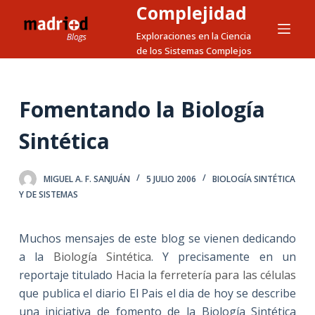
Complejidad
S
a
Exploraciones en la Ciencia
de los Sistemas Complejos
l
t
a
Fomentando la Biología
r
a
Sintética
l
c
MIGUEL A. F. SANJUÁN
5 JULIO 2006
BIOLOGÍA SINTÉTICA
o
Y DE SISTEMAS
n
t
e
Muchos mensajes de este blog se vienen dedicando
n
a la
Biología Sintética
. Y precisamente en un
i
reportaje titulado
Hacia la ferretería para las células
d
que publica el diario El Pais el dia de hoy se describe
o
una iniciativa de fomento de la Biología Sintética