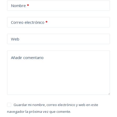
A
Nombre
*
l
t
Correo electrónico
*
e
r
n
Web
a
t
Añadir comentario
i
v
e
:
Guardar mi nombre, correo electrónico y web en este
navegador la próxima vez que comente.