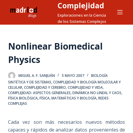
Complejidad
S
a
Exploraciones en la Ciencia
de los Sistemas Complejos
l
t
a
Nonlinear Biomedical
r
a
Physics
l
c
MIGUEL A. F. SANJUÁN
5 MAYO 2007
BIOLOGÍA
o
SINTÉTICA Y DE SISTEMAS
,
COMPLEJIDAD Y BIOLOGÍA MOLECULAR Y
n
CELULAR
,
COMPLEJIDAD Y CEREBRO
,
COMPLEJIDAD Y VIDA
,
t
COMPLEJIDAD: ASPECTOS GENERALES
,
DINÁMICA NO LINEAL Y CAOS
,
FÍSICA BIOLÓGICA
,
FÍSICA, MATEMÁTICAS Y BIOLOGÍA
,
REDES
e
COMPLEJAS
n
i
Cada vez son más necesarios nuevos métodos
d
capaces y rápidos de analizar datos provenientes de
o