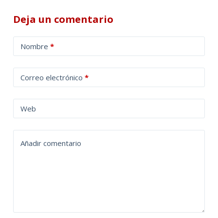
Deja un comentario
A
Nombre
*
l
t
Correo electrónico
*
e
r
n
Web
a
t
Añadir comentario
i
v
e
: