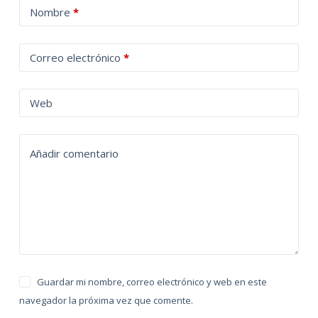
A
Nombre
*
l
t
Correo electrónico
*
e
r
n
Web
a
t
Añadir comentario
i
v
e
:
Guardar mi nombre, correo electrónico y web en este
navegador la próxima vez que comente.