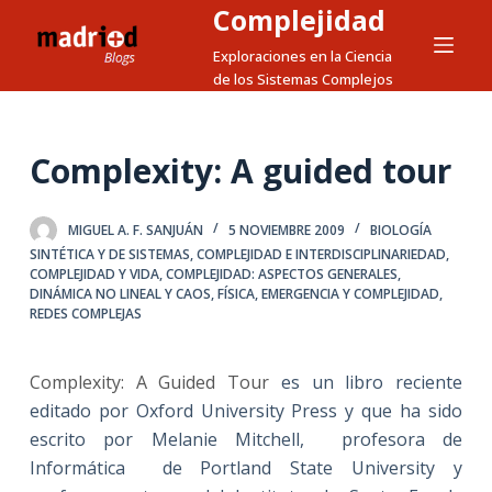
Complejidad
S
a
Exploraciones en la Ciencia
de los Sistemas Complejos
l
t
a
Complexity: A guided tour
r
a
l
MIGUEL A. F. SANJUÁN
5 NOVIEMBRE 2009
BIOLOGÍA
c
SINTÉTICA Y DE SISTEMAS
,
COMPLEJIDAD E INTERDISCIPLINARIEDAD
,
COMPLEJIDAD Y VIDA
,
COMPLEJIDAD: ASPECTOS GENERALES
,
o
DINÁMICA NO LINEAL Y CAOS
,
FÍSICA, EMERGENCIA Y COMPLEJIDAD
,
n
REDES COMPLEJAS
t
e
Complexity: A Guided Tour
es un libro reciente
n
editado por Oxford University Press y que ha sido
i
escrito por Melanie Mitchell, profesora de
d
Informática de Portland State University y
o