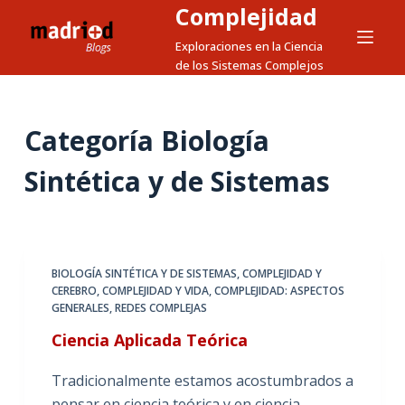
Complejidad
S
a
Exploraciones en la Ciencia
de los Sistemas Complejos
l
t
a
Categoría
Biología
r
a
Sintética y de Sistemas
l
c
o
n
BIOLOGÍA SINTÉTICA Y DE SISTEMAS
,
COMPLEJIDAD Y
t
CEREBRO
,
COMPLEJIDAD Y VIDA
,
COMPLEJIDAD: ASPECTOS
e
GENERALES
,
REDES COMPLEJAS
n
Ciencia Aplicada Teórica
i
d
Tradicionalmente estamos acostumbrados a
o
pensar en ciencia teórica y en ciencia