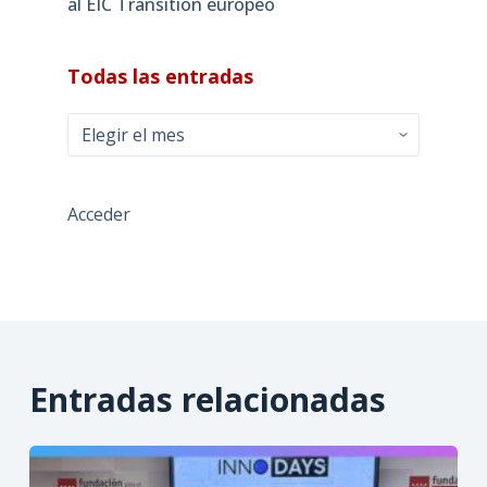
al EIC Transition europeo
Todas las entradas
Todas
las
entradas
Acceder
Entradas relacionadas