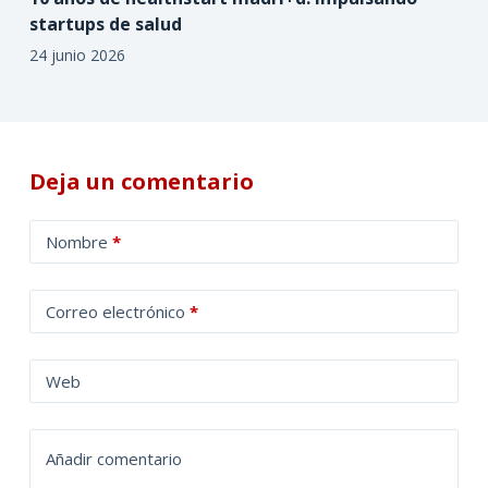
startups de salud
24 junio 2026
Deja un comentario
A
Nombre
*
l
t
Correo electrónico
*
e
r
n
Web
a
t
Añadir comentario
i