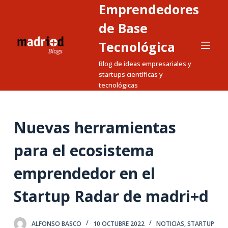
Emprendedores
S
a
de Base
l
Tecnológica
t
Blog de ideas empresariales y
a
startups científicas y
r
tecnológicas
a
l
c
Nuevas herramientas
o
n
para el ecosistema
t
emprendedor en el
e
n
Startup Radar de madri+d
i
d
o
ALFONSO BASCO
10 OCTUBRE 2022
NOTICIAS
,
STARTUP