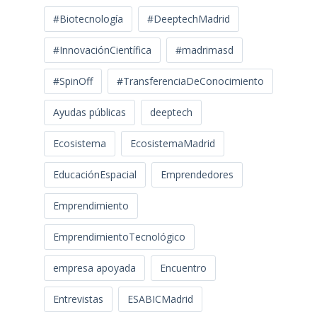
#Biotecnología
#DeeptechMadrid
#InnovaciónCientífica
#madrimasd
#SpinOff
#TransferenciaDeConocimiento
Ayudas públicas
deeptech
Ecosistema
EcosistemaMadrid
EducaciónEspacial
Emprendedores
Emprendimiento
EmprendimientoTecnológico
empresa apoyada
Encuentro
Entrevistas
ESABICMadrid