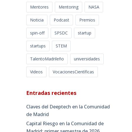
Mentores
Mentoring
NASA
Noticia
Podcast
Premios
spin-off
SPSDC
startup
startups
STEM
TalentoMadrileño
universidades
Videos
VocacionesCientíficas
Entradas recientes
Claves del Deeptech en la Comunidad
de Madrid
Capital Riesgo en la Comunidad de
Madrid: primer semestre de 2026