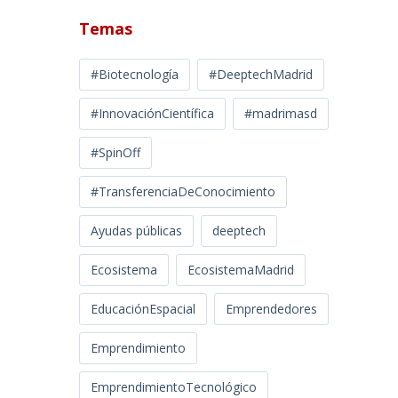
Temas
#Biotecnología
#DeeptechMadrid
#InnovaciónCientífica
#madrimasd
#SpinOff
#TransferenciaDeConocimiento
Ayudas públicas
deeptech
Ecosistema
EcosistemaMadrid
EducaciónEspacial
Emprendedores
Emprendimiento
EmprendimientoTecnológico