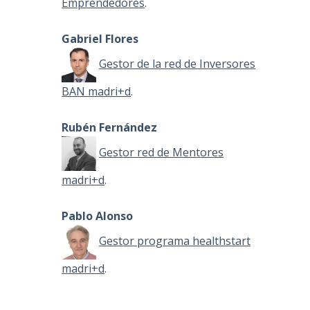
Emprendedores
.
Gabriel Flores
Gestor de la red de Inversores
BAN madri+d
.
n
Rubén Fernández
Gestor red de Mentores
madri+d
.
Pablo Alonso
Gestor programa healthstart
madri+d
.