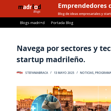
Emprendedores d
S
a
Blog de ideas empresariales y start
l
Blogs madri+d
Portada Blog
t
a
r
a
Navega por sectores y tec
l
startup madrileño.
c
o
n
STEFANIABRACA
13 MAYO 2025
NOTICIAS
,
PROGRAMA
t
e
n
i
d
o