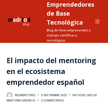
Emprendedores
S
a
de Base
l
Tecnológica
t
Blog de ideas empresariales y
a
startups científicas y
r
tecnológicas
a
l
c
El impacto del mentoring
o
n
en el ecosistema
t
emprendedor español
e
n
i
REDMENTORES
3 SEPTIEMBRE 2025
NOTICIAS
,
RED DE
d
MENTORES MADRI+D
2 COMENTARIOS
o