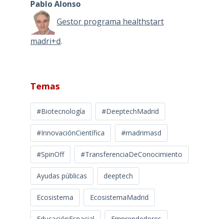
Pablo Alonso
Gestor programa healthstart
madri+d
.
Temas
#Biotecnología
#DeeptechMadrid
#InnovaciónCientífica
#madrimasd
#SpinOff
#TransferenciaDeConocimiento
Ayudas públicas
deeptech
Ecosistema
EcosistemaMadrid
EducaciónEspacial
Emprendedores