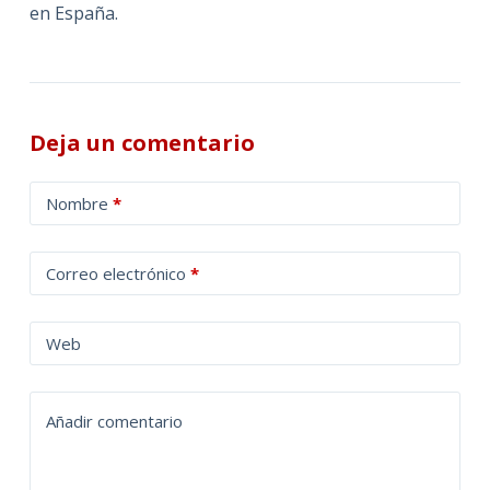
en España.
Deja un comentario
A
Nombre
*
l
t
Correo electrónico
*
e
r
n
Web
a
t
Añadir comentario
i
v
e