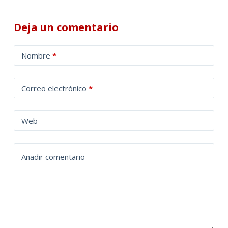
Deja un comentario
A
Nombre
*
l
t
Correo electrónico
*
e
r
n
Web
a
t
Añadir comentario
i
v
e
: