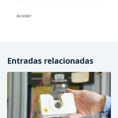
las
entradas
Acceder
Entradas relacionadas