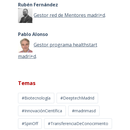
Rubén Fernández
Gestor red de Mentores madri+d
.
Pablo Alonso
Gestor programa healthstart
madri+d
.
Temas
#Biotecnología
#DeeptechMadrid
#InnovaciónCientífica
#madrimasd
#SpinOff
#TransferenciaDeConocimiento