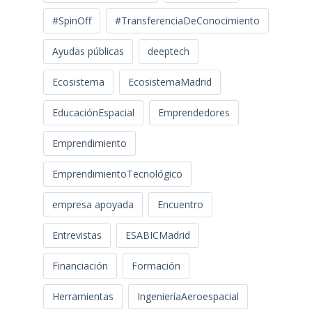
#SpinOff
#TransferenciaDeConocimiento
Ayudas públicas
deeptech
Ecosistema
EcosistemaMadrid
EducaciónEspacial
Emprendedores
Emprendimiento
EmprendimientoTecnológico
empresa apoyada
Encuentro
Entrevistas
ESABICMadrid
Financiación
Formación
Herramientas
IngenieríaAeroespacial