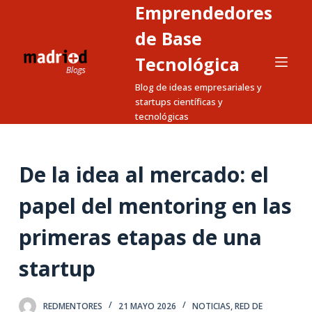
Emprendedores
S
a
de Base
l
Tecnológica
t
Blog de ideas empresariales y
a
startups científicas y
r
tecnológicas
a
l
c
De la idea al mercado: el
o
n
papel del mentoring en las
t
primeras etapas de una
e
n
startup
i
d
o
REDMENTORES
21 MAYO 2026
NOTICIAS
,
RED DE