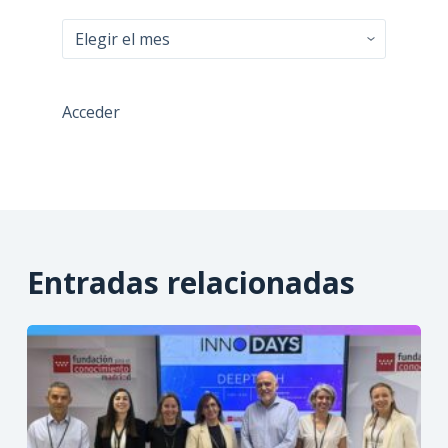
Todas
las
entradas
Acceder
Entradas relacionadas