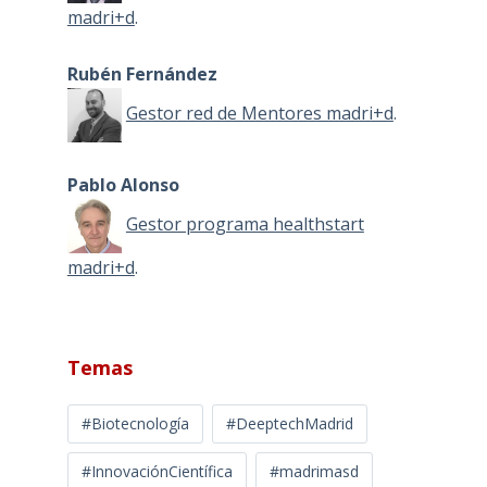
madri+d
.
Rubén Fernández
Gestor red de Mentores madri+d
.
Pablo Alonso
Gestor programa healthstart
madri+d
.
Temas
#Biotecnología
#DeeptechMadrid
#InnovaciónCientífica
#madrimasd