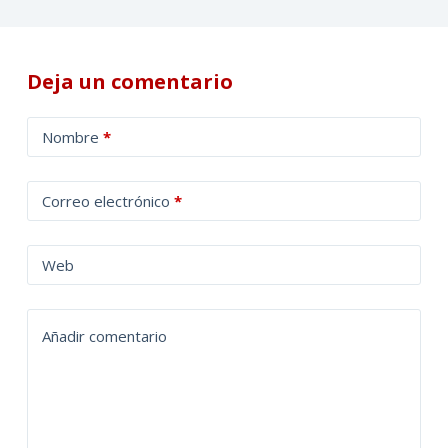
Deja un comentario
A
Nombre
*
l
t
Correo electrónico
*
e
r
n
Web
a
t
Añadir comentario
i
v
e
: