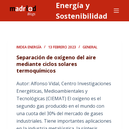
Energía y
S
a
Sostenibilidad
l
t
a
r
IMDEA ENERGÍA
13 FEBRERO 2023
GENERAL
a
Separación de oxígeno del aire
l
mediante ciclos solares
c
termoquímicos
o
n
Autor: Alfonso Vidal, Centro Investigaciones
t
Energéticas, Medioambientales y
e
Tecnológicas (CIEMAT) El oxígeno es el
n
segundo gas producido en el mundo con
i
una cuota del 30% del mercado de gases
d
industriales. Tiene importantes aplicaciones
o
en la industria metalúrgica, la síntesis