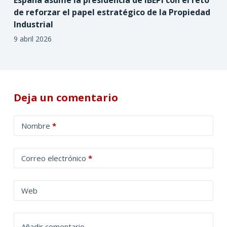
de reforzar el papel estratégico de la Propiedad
Industrial
9 abril 2026
Deja un comentario
A
Nombre
*
l
t
Correo electrónico
*
e
r
n
Web
a
t
Añadir comentario