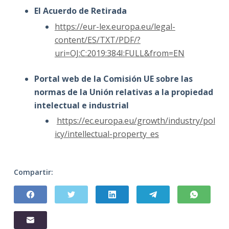
El Acuerdo de Retirada
https://eur-lex.europa.eu/legal-
content/ES/TXT/PDF/?
uri=OJ:C:2019:384I:FULL&from=EN
Portal web de la Comisión UE sobre las
normas de la Unión relativas a la propiedad
intelectual e industrial
https://ec.europa.eu/growth/industry/pol
icy/intellectual-property_es
Compartir: