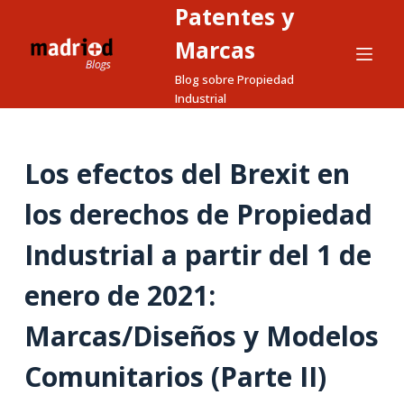
Patentes y
S
a
Marcas
l
Blog sobre Propiedad
t
Industrial
a
r
a
Los efectos del Brexit en
l
los derechos de Propiedad
c
o
Industrial a partir del 1 de
n
t
enero de 2021:
e
n
Marcas/Diseños y Modelos
i
Comunitarios (Parte II)
d
o