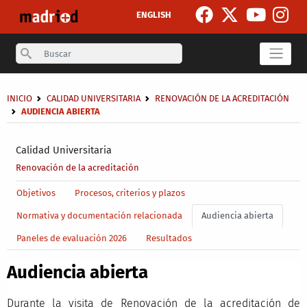
Pasar al contenido principal
ENGLISH
Search
Sobrescribir enlaces de ayuda a la navegación
INICIO
CALIDAD UNIVERSITARIA
RENOVACIÓN DE LA ACREDITACIÓN
AUDIENCIA ABIERTA
Secondary breadcrumb
Calidad Universitaria
Renovación de la acreditación
Main menu level 4
Objetivos
Procesos, criterios y plazos
Normativa y documentación relacionada
Audiencia abierta
Paneles de evaluación 2026
Resultados
Audiencia abierta
Durante la visita de Renovación de la acreditación de