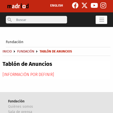
Pasar al contenido principal
ENGLISH
Search
Secondary breadcrumb
Fundación
Sobrescribir enlaces de ayuda a la navegación
INICIO
FUNDACIÓN
TABLÓN DE ANUNCIOS
Tablón de Anuncios
[INFORMACIÓN POR DEFINIR]
Fundación
Quiénes somos
Sala de prensa