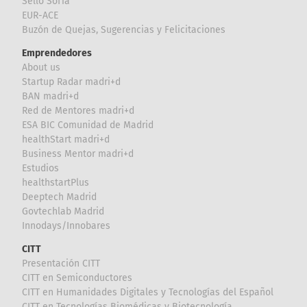
Sello Sofía
EUR-ACE
Buzón de Quejas, Sugerencias y Felicitaciones
Emprendedores
About us
Startup Radar madri+d
BAN madri+d
Red de Mentores madri+d
ESA BIC Comunidad de Madrid
healthStart madri+d
Business Mentor madri+d
Estudios
healthstartPlus
Deeptech Madrid
Govtechlab Madrid
Innodays/Innobares
CITT
Presentación CITT
CITT en Semiconductores
CITT en Humanidades Digitales y Tecnologías del Español
CITT en Tecnologías Biomédicas y Biotecnología