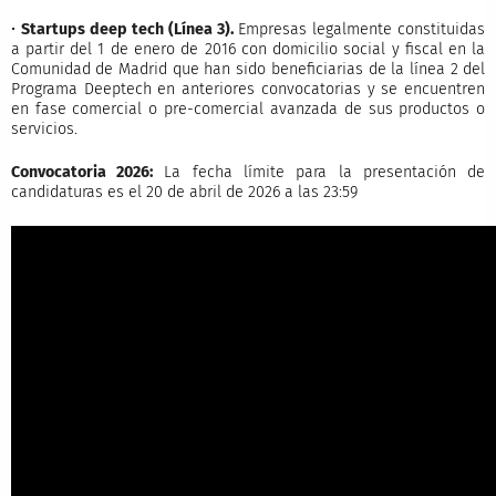
•
Startups deep tech (Línea 3).
Empresas legalmente constituidas
a partir del 1 de enero de 2016 con domicilio social y fiscal en la
Comunidad de Madrid que han sido beneficiarias de la línea 2 del
Programa Deeptech en anteriores convocatorias y se encuentren
en fase comercial o pre-comercial avanzada de sus productos o
servicios.
Convocatoria 2026:
La fecha límite para la presentación de
candidaturas es el 20 de abril de 2026 a las 23:59