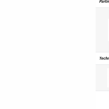
Partn
Techn