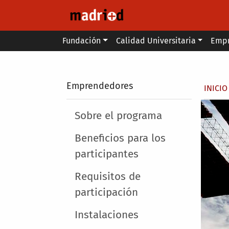
Pasar al contenido principal
Main menu
Fundación
Calidad Universitaria
Emp
Secondary breadcrumb
Emprendedores
Sobr
INICIO
Main menu
Sobre el programa
Beneficios para los
participantes
Requisitos de
participación
Instalaciones