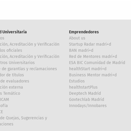
d Universitaria
Emprendedores
ros
About us
ción, Acreditación y Verificación
Startup Radar madri+d
los oficiales
BAN madri+d
ción, Acreditación y Verificación
Red de Mentores madri+d
tros Universitarios
ESA BIC Comunidad de Madrid
 de garantías y reclamaciones
healthStart madri+d
or de títulos
Business Mentor madri+d
de evaluadores
Estudios
ción externa
healthstartPlus
is Temático
Deeptech Madrid
FICAM
Govtechlab Madrid
Sofía
Innodays/Innobares
CE
de Quejas, Sugerencias y
taciones