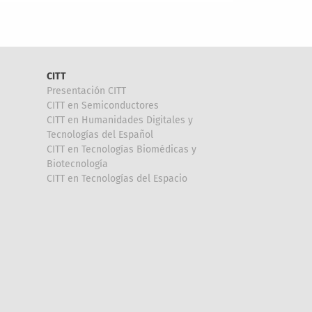
CITT
Presentación CITT
CITT en Semiconductores
CITT en Humanidades Digitales y
Tecnologías del Español
CITT en Tecnologías Biomédicas y
Biotecnología
CITT en Tecnologías del Espacio