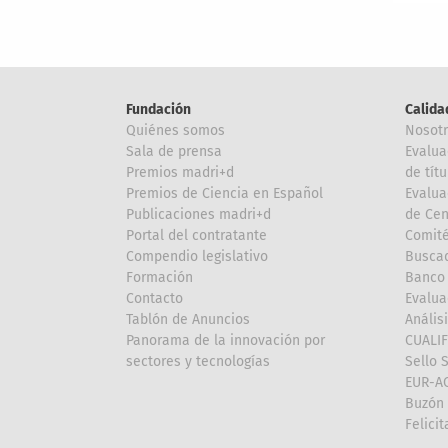
Fundación
Calida
Quiénes somos
Nosot
Sala de prensa
Evalua
Premios madri+d
de títu
Premios de Ciencia en Español
Evalua
Publicaciones madri+d
de Cen
Portal del contratante
Comité
Compendio legislativo
Buscad
Formación
Banco 
Contacto
Evalua
Tablón de Anuncios
Anális
Panorama de la innovación por
CUALI
sectores y tecnologías
Sello 
EUR-A
Buzón 
Felici