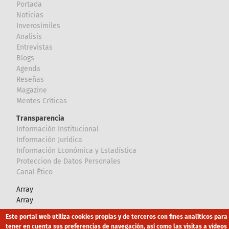
Portada
Noticias
Inverosímiles
Analisis
Entrevistas
Blogs
Agenda
Reseñas
Magazine
Mentes Críticas
Transparencia
Información Institucional
Información Jurídica
Información Económica y Estadística
Proteccion de Datos Personales
Canal Ético
Array
Array
Este portal web utiliza cookies propias y de terceros con fines analíticos para
Footer
tener en cuenta sus preferencias de navegación, así como las visitas a vídeos