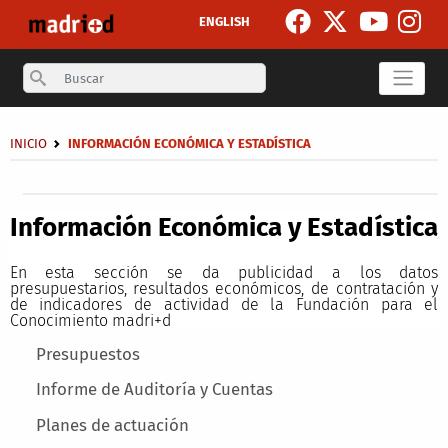
Pasar al contenido principal
ENGLISH
Search
Sobrescribir enlaces de ayuda a la navegación
INICIO
INFORMACIÓN ECONÓMICA Y ESTADÍSTICA
Secondary breadcrumb
Información Económica y Estadística
En esta sección se da publicidad a los datos
presupuestarios, resultados económicos, de contratación y
de indicadores de actividad de la Fundación para el
Conocimiento madri+d
Main menu
Presupuestos
Informe de Auditoría y Cuentas
Planes de actuación