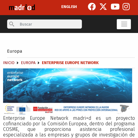
Pasar al contenido principal
ENGLISH
Search
Secondary breadcrumb
Europa
Sobrescribir enlaces de ayuda a la navegación
INICIO
EUROPA
ENTERPRISE EUROPE NETWORK
Enterprise Europe Network madri+d es un proyecto
cofinanciado por la Comisión Europea, dentro del programa
COSME, que proporciona asistencia profesional
especializada a las empresas y grupos de investigación de