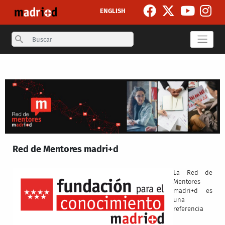
Pasar al contenido principal
ENGLISH
Search
Red de Mentores madri+d
La Red de
Mentores
madri+d es
una
referencia