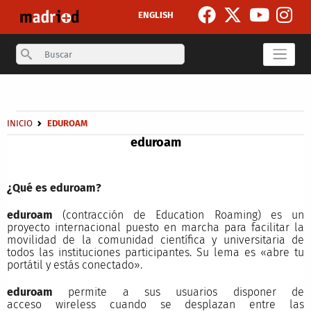
Pasar al contenido principal
ENGLISH
Search
Secondary breadcrumb
Sobrescribir enlaces de ayuda a la navegación
INICIO
EDUROAM
eduroam
¿Qué es eduroam?
eduroam
(contracción de Education Roaming) es un
proyecto internacional puesto en marcha para facilitar la
movilidad de la comunidad científica y universitaria de
todos las instituciones participantes. Su lema es «abre tu
portátil y estás conectado».
eduroam
permite a sus usuarios disponer de
acceso wireless cuando se desplazan entre las