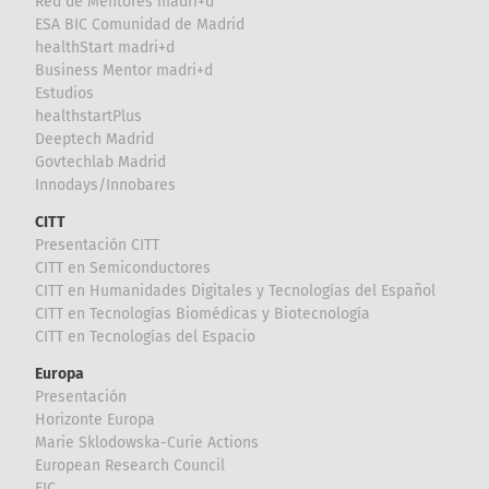
Red de Mentores madri+d
ESA BIC Comunidad de Madrid
healthStart madri+d
Business Mentor madri+d
Estudios
healthstartPlus
Deeptech Madrid
Govtechlab Madrid
Innodays/Innobares
CITT
Presentación CITT
CITT en Semiconductores
CITT en Humanidades Digitales y Tecnologías del Español
CITT en Tecnologías Biomédicas y Biotecnología
CITT en Tecnologías del Espacio
Europa
Presentación
Horizonte Europa
Marie Sklodowska-Curie Actions
European Research Council
EIC