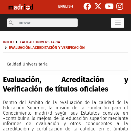
Pasar al contenido principal
ENGLISH
Search
Sobrescribir enlaces de ayuda a la navegación
INICIO
CALIDAD UNIVERSITARIA
EVALUACIÓN, ACREDITACIÓN Y VERIFICACIÓN
Secondary breadcrumb
Calidad Universitaria
Evaluación, Acreditación y
Verificación de títulos oficiales
Dentro del ámbito de la evaluación de la calidad de la
Educación Superior, la misión de la Fundación para el
Conocimiento madri+d según sus Estatutos consiste en
«contribuir a la mejora de la educación superior mediante
informes de evaluación y otros conducentes a la
acreditación y certificación de la calidad en el ámbito