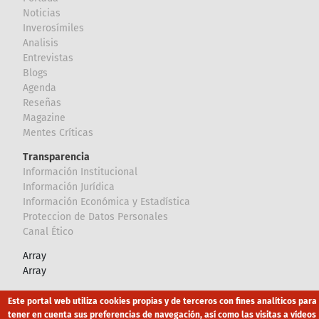
Noticias
Inverosímiles
Analisis
Entrevistas
Blogs
Agenda
Reseñas
Magazine
Mentes Críticas
Transparencia
Información Institucional
Información Jurídica
Información Económica y Estadística
Proteccion de Datos Personales
Canal Ético
Array
Array
Este portal web utiliza cookies propias y de terceros con fines analíticos para
Footer
Canal Ético
eduroam
Mapa Web
tener en cuenta sus preferencias de navegación, así como las visitas a vídeos