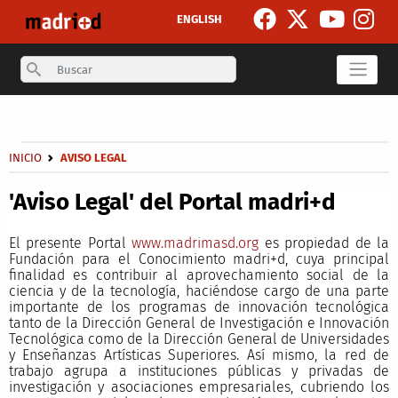
Pasar al contenido principal
ENGLISH
Search
Secondary breadcrumb
Sobrescribir enlaces de ayuda a la navegación
INICIO
AVISO LEGAL
'Aviso Legal' del Portal madri+d
El presente Portal
www.madrimasd.org
es propiedad de la
Fundación para el Conocimiento madri+d, cuya principal
finalidad es contribuir al aprovechamiento social de la
ciencia y de la tecnología, haciéndose cargo de una parte
importante de los programas de innovación tecnológica
tanto de la Dirección General de Investigación e Innovación
Tecnológica como de la Dirección General de Universidades
y Enseñanzas Artísticas Superiores. Así mismo, la red de
trabajo agrupa a instituciones públicas y privadas de
investigación y asociaciones empresariales, cubriendo los