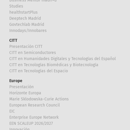
Business Mentor madri+d
Studies
healthstartPlus
Deeptech Madrid
Govtechlab Madrid
Innodays/Innobares
CITT
Presentación CITT
CITT en Semiconductores
CITT en Humanidades Digitales y Tecnologías del Español
CITT en Tecnologías Biomédicas y Biotecnología
CITT en Tecnologías del Espacio
Europe
Presentación
Horizonte Europa
Marie Sklodowska-Curie Actions
European Research Council
EIC
Enterprise Europe Network
EEN SCALEUP 2026/2027
Innovación