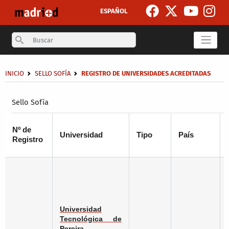
Skip to main content
ESPAÑOL
Search
Breadcrumb
INICIO
SELLO SOFÍA
REGISTRO DE UNIVERSIDADES ACREDITADAS
Secondary breadcrumb
Sello Sofía
Nº de
Universidad
Tipo
País
Registro
Universidad
Tecnológica de
Pereira