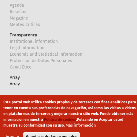
Agenda
Reseñas
Magazine
Mentes Críticas
Transparency
Institutional information
Legal Information
Economic and Statistical Information
Proteccion de Datos Personales
Canal Ético
Array
Array
Footer
Canal Ético
eduroam
Mapa Web
Este portal web utiliza cookies propias y de terceros con fines analíticos para
tener en cuenta sus preferencias de navegación, así como las visitas a vídeos
Política privacidad
Política de cookies
Aviso legal
en plataformas de terceros y mejorar nuestro sitio web. Puede obtener más
información en nuestra
Política de cookies
.
Pulsando en Aceptar usted
Más información
muestra su conformidad con su uso.
Aceptar
Aceptar solo las esenciales