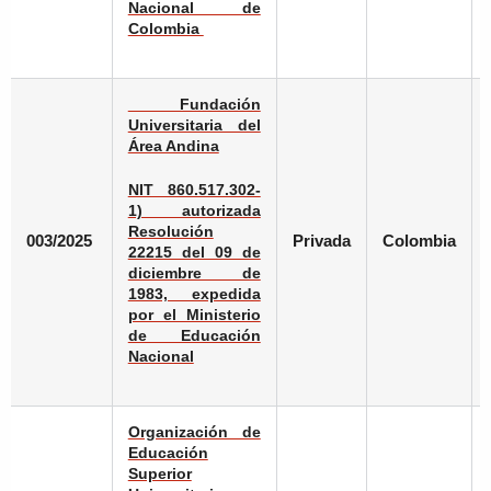
Nacional de
Colombia
Fundación
Universitaria del
Área Andina
NIT 860.517.302-
1) autorizada
Resolución
003/2025
Privada
Colombia
22215 del 09 de
diciembre de
1983, expedida
por el Ministerio
de Educación
Nacional
Organización de
Educación
Superior