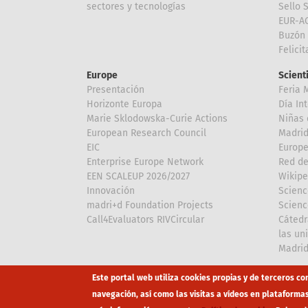
sectores y tecnologías
Sello 
EUR-A
Buzón 
Felici
Europe
Scient
Presentación
Feria 
Horizonte Europa
Día In
Marie Sklodowska-Curie Actions
Niñas 
European Research Council
Madri
EIC
Europe
Enterprise Europe Network
Red de
EEN SCALEUP 2026/2027
Wikipe
Innovación
Scienc
madri+d Foundation Projects
Scienc
Call4Evaluators RIVCircular
Cátedr
las un
Madri
Array
Array
Este portal web utiliza cookies propias y de terceros co
navegación, así como las visitas a vídeos en plataforma