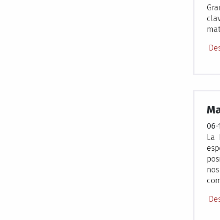
Gra
cla
mat
Des
Ma
06-
La 
esp
pos
nos
com
Des