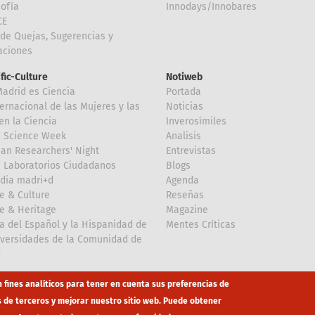
Sofía
Innodays/Innobares
CE
de Quejas, Sugerencias y
taciones
ific-Culture
Notiweb
Madrid es Ciencia
Portada
ternacional de las Mujeres y las
Noticias
en la Ciencia
Inverosímiles
d Science Week
Analisis
an Researchers' Night
Entrevistas
 Laboratorios Ciudadanos
Blogs
dia madri+d
Agenda
e & Culture
Reseñas
e & Heritage
Magazine
a del Español y la Hispanidad de
Mentes Críticas
iversidades de la Comunidad de
d
n fines analíticos para tener en cuenta sus preferencias de
s de terceros y mejorar nuestro sitio web. Puede obtener