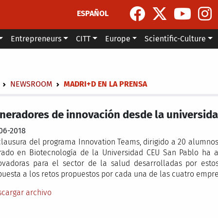
ESPAÑOL
Entrepreneurs
CITT
Europe
Scientific-Culture
dcrumb
NEWSROOM
MADRI+D EN LA PRENSA
neradores de innovación desde la universid
06-2018
clausura del programa Innovation Teams, dirigido a 20 alumnos
rado en Biotecnología de la Universidad CEU San Pablo ha a
ovadoras para el sector de la salud desarrolladas por estos
puesta a los retos propuestos por cada una de las cuatro empre
cargar archivo