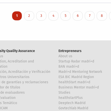
nation
Current page
Page
Page
Page
Page
Page
Page
Page
1
2
3
4
5
6
7
8
sity Quality Assurance
Entrepreneurs
us
About us
tion, Acreditation and
Startup Radar madri+d
ation
BAN madri+d
ción, Acreditación y Verificación
Madri+d Mentoring Network
tros Universitarios
ESA BIC Madrid Region
 de garantías y reclamaciones
healthStart madri+d
or de títulos
Business Mentor madri+d
de evaluadores
Studies
valuation
healthstartPlus
is Temático
Deeptech Madrid
FICAM
Govtechlab Madrid