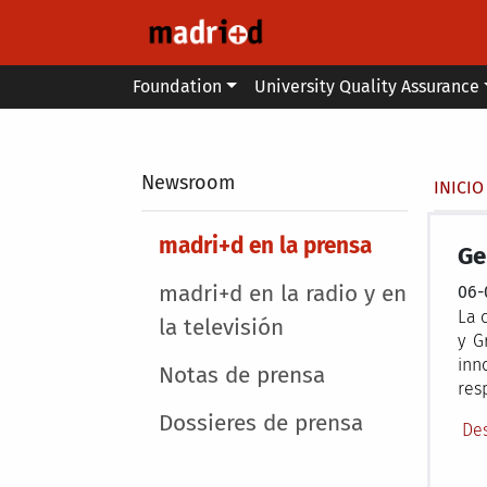
Skip to main content
Main menu
Foundation
University Quality Assurance
Secondary breadcrumb
Newsroom
Brea
INICIO
Main menu
madri+d en la prensa
Ge
madri+d en la radio y en
06-
La 
la televisión
y G
inn
Notas de prensa
res
Dossieres de prensa
Des