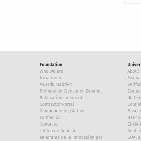
Pagi
Foundation
Univer
Who we are
About 
Newsroom
Evalua
Awards madri+d
Verific
Premios de Ciencia en Español
Evalua
Publications madri+d
de Cen
Contractor Portal
Comité
Compendio legislativo
Buscad
Formación
Banco 
Contacto
ENQA E
Tablón de Anuncios
Anális
Panorama de la innovación por
CUALI