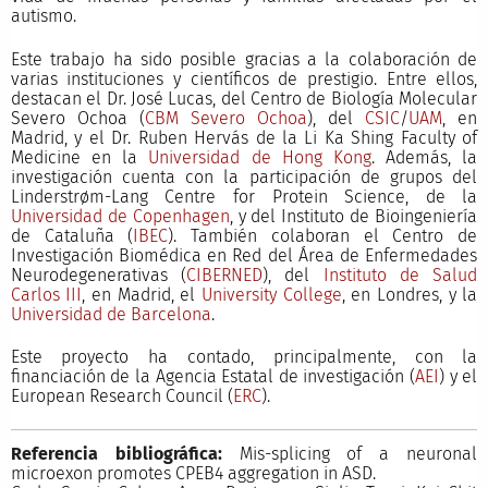
autismo.
Este trabajo ha sido posible gracias a la colaboración de
varias instituciones y científicos de prestigio. Entre ellos,
destacan el Dr. José Lucas, del Centro de Biología Molecular
Severo Ochoa (
CBM Severo Ochoa
), del
CSIC
/
UAM
, en
Madrid, y el Dr. Ruben Hervás de la Li Ka Shing Faculty of
Medicine en la
Universidad de Hong Kong
. Además, la
investigación cuenta con la participación de grupos del
Linderstrøm-Lang Centre for Protein Science, de la
Universidad de Copenhagen
, y del Instituto de Bioingeniería
de Cataluña (
IBEC
). También colaboran el Centro de
Investigación Biomédica en Red del Área de Enfermedades
Neurodegenerativas (
CIBERNED
), del
Instituto de Salud
Carlos III
, en Madrid, el
University College
, en Londres, y la
Universidad de Barcelona
.
Este proyecto ha contado, principalmente, con la
financiación de la Agencia Estatal de investigación (
AEI
) y el
European Research Council (
ERC
).
Referencia bibliográfica:
Mis-splicing of a neuronal
microexon promotes CPEB4 aggregation in ASD.