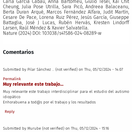
Carla Garcia Cabau, Anna Bartomeu, Giulio Tesei, Kai Chit
Cheung, Julia Pose Utrilla, Sara Picó, Andreea Balaceanu,
Berta Duran Arqué, Marcos Fernández Alfara, Judit Martín,
Cesare De Pace, Lorena Ruiz Pérez, Jesús García, Giuseppe
Battaglia, José J Lucas, Rubén Hervás, Kresten Lindorff
Larsen, Raúl Méndez & Xavier Salvatella.
Nature (2024) DOI: 10.1038/s41586-024-08289-w
Comentarios
Submitted by
Pilar Sánchez … (not verified)
on Thu, 05/12/2024 - 14:07
Permalink
Muy relevante este trabajo…
Muy relevante este trabajo interdisciplinar para el estudio del autismo
idiopático
Enhorabuena a tod@s por el trabajo y los resultados
Reply
Submitted by
Murube (not verified)
on Thu, 05/12/2024 - 15:16