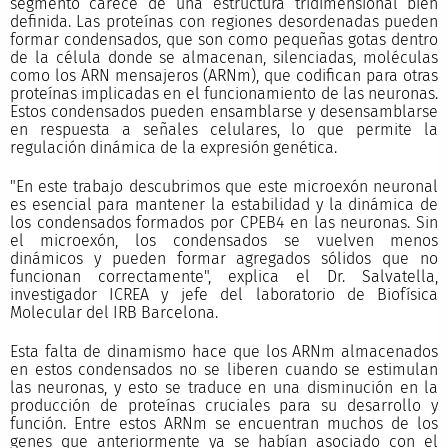
segmento carece de una estructura tridimensional bien
definida. Las proteínas con regiones desordenadas pueden
formar condensados, que son como pequeñas gotas dentro
de la célula donde se almacenan, silenciadas, moléculas
como los ARN mensajeros (ARNm), que codifican para otras
proteínas implicadas en el funcionamiento de las neuronas.
Estos condensados pueden ensamblarse y desensamblarse
en respuesta a señales celulares, lo que permite la
regulación dinámica de la expresión genética.
"En este trabajo descubrimos que este microexón neuronal
es esencial para mantener la estabilidad y la dinámica de
los condensados formados por CPEB4 en las neuronas. Sin
el microexón, los condensados se vuelven menos
dinámicos y pueden formar agregados sólidos que no
funcionan correctamente", explica el Dr. Salvatella,
investigador ICREA y jefe del laboratorio de Biofísica
Molecular del IRB Barcelona.
Esta falta de dinamismo hace que los ARNm almacenados
en estos condensados no se liberen cuando se estimulan
las neuronas, y esto se traduce en una disminución en la
producción de proteínas cruciales para su desarrollo y
función. Entre estos ARNm se encuentran muchos de los
genes que anteriormente ya se habían asociado con el