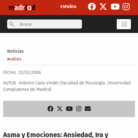
Skip to main content
ESPAÑOL
Search
Secondary breadcrumb
Noticias
Análisis
FECHA
23/02/2006
AUTOR
Antonio Cano Vindel (Facultad de Psicología. Universidad
Complutense de Madrid)
Asma y Emociones: Ansiedad, Ira y