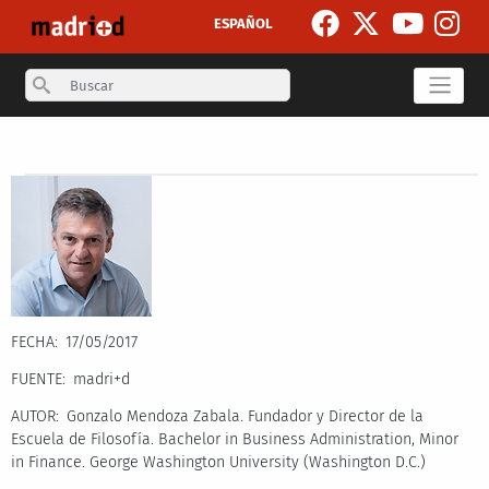
Skip to main content
ESPAÑOL
Search
Secondary breadcrumb
FECHA
17/05/2017
FUENTE
madri+d
AUTOR
Gonzalo Mendoza Zabala. Fundador y Director de la
Escuela de Filosofía. Bachelor in Business Administration, Minor
in Finance. George Washington University (Washington D.C.)