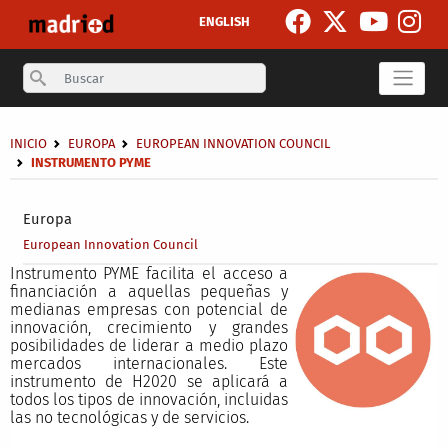
Pasar al contenido principal
ENGLISH
Search
Sobrescribir enlaces de ayuda a la navegación
INICIO
EUROPA
EUROPEAN INNOVATION COUNCIL
INSTRUMENTO PYME
Secondary breadcrumb
Europa
European Innovation Council
Instrumento PYME facilita el acceso a
financiación a aquellas pequeñas y
medianas empresas con potencial de
innovación, crecimiento y grandes
posibilidades de liderar a medio plazo
mercados internacionales. Este
instrumento de H2020 se aplicará a
todos los tipos de innovación, incluidas
las no tecnológicas y de servicios.