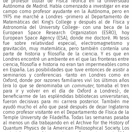
de profesor titular de Física Teórica en la Universidad
Autónoma de Madrid. Había comenzado a investigar en ese
campo como profesor ayudante en la Autónoma, pero en
1975 me marché a Londres -primero al Departamento de
Matemáticas del King's College y después al de Física y
Astronomía del University College- con una beca de la
European Space Research Organization (ESRO), hoy
European Space Agency (ESA), donde me doctoré. Mi tesis
fue sobre relatividad especial, electromagnetismo y
gravitación, muy matemática, pero también contenía una
parte de historia y filosofía de la ciencia. Y es que en
Londres encontré un ambiente en el que las fronteras entre
ciencia, filosofía e historia no eran tan impermeables como
en España. Las posibilidades que tuve entonces de asistir a
seminarios y conferencias -tanto en Londres como en
Oxford, donde por razones familiares viví los últimos años
(era lo que se denominaba un
commuter
, tomaba el tren
para ir y volver en el día de Oxford a Londres)-, de
beneficiarme de las espléndidas bibliotecas universitarias,
fueron decisivas para mi carrera posterior. También me
ayudó mucho el año que pasé después de dejar Inglaterra
como profesor visitante en el Departamento de Física de la
Temple University de Filadelfia. Todas las semanas pasaba
al menos un día trabajando en el Archive for the History of
Quantum Physics de la American Philosophical Society. Los