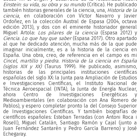
Einstein: su vida, su obra y su mundo
(Crítica). He publicado
también historias generales de la ciencia, una,
Historia de la
ciencia
, en colaboración con Víctor Navarro y Javier
Ordoñez, en la colección Austral de Espasa (2004, octava
edición 2013), y dos con el eminente historiador general
Miguel Artola:
Los pilares de la ciencia
(Espasa 2012) y
Ciencia. Lo que hay que saber
(Espasa 2017). Otro apartado
al que he dedicado atención, mucha más de la que pude
imaginar inicialmente, es a la historia de la ciencia en
España. Una obra, creo, de referencia en el campo es mi
Cincel, martillo y piedra. Historia de la ciencia en España
(siglos XIX y XX)
(Taurus 1999). He publicado, asimismo,
historias de las principales instituciones científicas
españolas del siglo XX: la Junta para Ampliación de Estudios
e Investigaciones Científicas, el Instituto Nacional de
Técnica Aeroespacial (INTA), la Junta de Energía Nuclear,
ahora Centro de Investigaciones Energéticas y
Medioambientales (en colaboración con Ana Romero de
Pablos), y espero completar pronto la del Consejo Superior
de Investigaciones Científicas. Y también biografías de
científicos españoles: Esteban Terradas (con Antoni Roca i
Rosell), Miguel Catalán, Santiago Ramón y Cajal (junto a
Juan Fernández Santarén y Pedro García Barreno) y José
Echegaray.