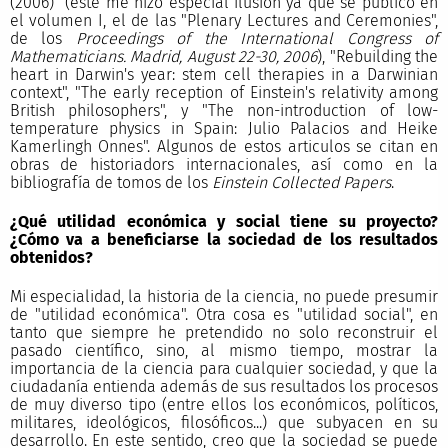
(2006)" (éste me hizo especial ilusión ya que se publicó en
el volumen I, el de las "Plenary Lectures and Ceremonies",
de los
Proceedings of the International Congress of
Mathematicians. Madrid, August 22-30, 2006
), "Rebuilding the
heart in Darwin's year: stem cell therapies in a Darwinian
context", "The early reception of Einstein's relativity among
British philosophers", y "The non-introduction of low-
temperature physics in Spain: Julio Palacios and Heike
Kamerlingh Onnes". Algunos de estos articulos se citan en
obras de historiadors internacionales, así como en la
bibliografía de tomos de los
Einstein Collected Papers
.
¿Qué utilidad económica y social tiene su proyecto?
¿Cómo va a beneficiarse la sociedad de los resultados
obtenidos?
Mi especialidad, la historia de la ciencia, no puede presumir
de "utilidad económica". Otra cosa es "utilidad social", en
tanto que siempre he pretendido no solo reconstruir el
pasado científico, sino, al mismo tiempo, mostrar la
importancia de la ciencia para cualquier sociedad, y que la
ciudadanía entienda además de sus resultados los procesos
de muy diverso tipo (entre ellos los económicos, políticos,
militares, ideológicos, filosóficos...) que subyacen en su
desarrollo. En este sentido, creo que la sociedad se puede