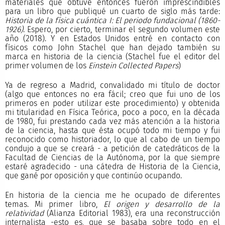
materiales que obtuve entonces fueron imprescindibles
para un libro que publiqué un cuarto de siglo más tarde:
Historia de la física cuántica I: El periodo fundacional (1860-
1926)
. Espero, por cierto, terminar el segundo volumen este
año (2018). Y en Estados Unidos entré en contacto con
físicos como John Stachel que han dejado también su
marca en historia de la ciencia (Stachel fue el editor del
primer volumen de los
Einstein Collected Papers
)
Ya de regreso a Madrid, convalidado mi título de doctor
(algo que entonces no era fácil; creo que fui uno de los
primeros en poder utilizar este procedimiento) y obtenida
mi titularidad en Física Teórica, poco a poco, en la década
de 1980, fui prestando cada vez más atención a la historia
de la ciencia, hasta que ésta ocupó todo mi tiempo y fui
reconocido como historiador, lo que al cabo de un tiempo
condujo a que se creará - a petición de catedráticos de la
Facultad de Ciencias de la Autónoma, por la que siempre
estaré agradecido - una cátedra de Historia de la Ciencia,
que gané por oposición y que continúo ocupando.
En historia de la ciencia me he ocupado de diferentes
temas. Mi primer libro,
El origen y desarrollo de la
relatividad
(Alianza Editorial 1983), era una reconstrucción
internalista -esto es, que se basaba sobre todo en el