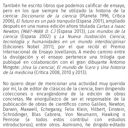
También he escrito libros que podemos calificar de ensayo,
pero en los que siempre he utilizado la historia de la
ciencia:
Diccionario de la ciencia
(Planeta 1996, Crítica
2006),
El futuro es un país tranquilo
(Espasa 2001), ampliado
después en una nueva edición ahora titulada
Cartas a Isaac
Newton,
(9687-9688 D. C.)
(Espasa 2013),
Los mundos de la
ciencia
(Espasa 2002) y
La Nueva Ilustración. Ciencia,
tecnología y humanidades en un mundo interdisciplinar
(Ediciones Nobel 2011), por el que recibí el Premio
Internacional de Ensayo Jovellanos. A medio camino entre
la divulgación y el ensayo pertenece una trilogía que
publiqué en colaboración con el gran dibujante Antonio
Mingote:
¡Viva la ciencia!
,
El mundo de Ícaro
y
Una historia
de la medicina
(Crítica 2008, 2010 y 2013).
No quiero dejar de mencionar una actividad muy querida
por mí, la de editor de clásicos de la ciencia, bien dirigiendo
colecciones o encargándome de la edición de obras
concretas. Me enorgullezco de ser el responsable de la
publicación de obras de científicos como Galileo, Newton,
Darwin, Maxwell, Echegaray, Felix Klein, Hilbert, Einstein,
Schrödinger, Blas Cabrera, Von Neumann, Hawking o
Penrose (a todos estos contribuí con estudios
introductorios), entre otros. Asimismo, he dirigido-editado