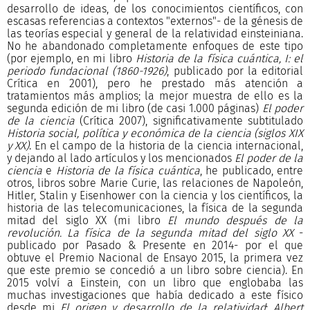
desarrollo de ideas, de los conocimientos científicos, con
escasas referencias a contextos "externos"- de la génesis de
las teorías especial y general de la relatividad einsteiniana.
No he abandonado completamente enfoques de este tipo
(por ejemplo, en mi libro
Historia de la física cuántica, I: el
periodo fundacional (1860-1926)
, publicado por la editorial
Crítica en 2001), pero he prestado más atención a
tratamientos más amplios; la mejor muestra de ello es la
segunda edición de mi libro (de casi 1.000 páginas)
El poder
de la ciencia
(Crítica 2007), significativamente subtitulado
Historia social, política y económica de la ciencia (siglos XIX
y XX)
. En el campo de la historia de la ciencia internacional,
y dejando al lado artículos y los mencionados
El poder de la
ciencia
e
Historia de la física cuántica
, he publicado, entre
otros, libros sobre Marie Curie, las relaciones de Napoleón,
Hitler, Stalin y Eisenhower con la ciencia y los científicos, la
historia de las telecomunicaciones, la física de la segunda
mitad del siglo XX (mi libro
El mundo después de la
revolución. La física de la segunda mitad del siglo XX
-
publicado por Pasado & Presente en 2014- por el que
obtuve el Premio Nacional de Ensayo 2015, la primera vez
que este premio se concedió a un libro sobre ciencia). En
2015 volví a Einstein, con un libro que englobaba las
muchas investigaciones que había dedicado a este físico
desde mi
El origen y desarrollo de la relatividad
:
Albert