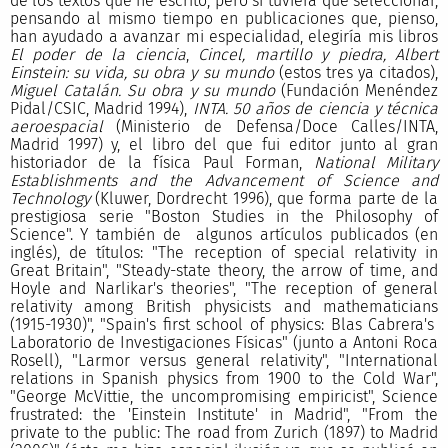
de los textos que he escrito, pero si tuviera que seleccionar,
pensando al mismo tiempo en publicaciones que, pienso,
han ayudado a avanzar mi especialidad, elegiría mis libros
El poder de la ciencia
,
Cincel, martillo y piedra,
Albert
Einstein: su vida, su obra y su mundo
(estos tres ya citados),
Miguel Catalán. Su obra y su mundo
(Fundación Menéndez
Pidal/CSIC, Madrid 1994),
INTA. 50 años de ciencia y técnica
aeroespacial
(Ministerio de Defensa/Doce Calles/INTA,
Madrid 1997) y, el libro del que fui editor junto al gran
historiador de la física Paul Forman,
National Military
Establishments and the Advancement of Science and
Technology
(Kluwer, Dordrecht 1996), que forma parte de la
prestigiosa serie "Boston Studies in the Philosophy of
Science". Y también de algunos artículos publicados (en
inglés), de títulos: "The reception of special relativity in
Great Britain", "Steady-state theory, the arrow of time, and
Hoyle and Narlikar's theories", "The reception of general
relativity among British physicists and mathematicians
(1915-1930)", "Spain's first school of physics: Blas Cabrera's
Laboratorio de Investigaciones Físicas" (junto a Antoni Roca
Rosell), "Larmor versus general relativity", "International
relations in Spanish physics from 1900 to the Cold War",
"George McVittie, the uncompromising empiricist", Science
frustrated: the 'Einstein Institute' in Madrid", "From the
private to the public: The road from Zurich (1897) to Madrid