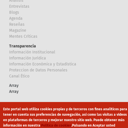
Analisis
Entrevistas
Blogs
Agenda
Reseñas
Magazine
Mentes Críticas
Transparencia
Información Institucional
Información Jurídica
Información Económica y Estadística
Proteccion de Datos Personales
Canal Ético
Array
Array
Footer
Canal Ético
eduroam
Mapa Web
Este portal web utiliza cookies propias y de terceros con fines analíticos para
tener en cuenta sus preferencias de navegación, así como las visitas a vídeos
Política privacidad
Política de cookies
Aviso legal
en plataformas de terceros y mejorar nuestro sitio web. Puede obtener más
información en nuestra
Política de cookies
.
Pulsando en Aceptar usted