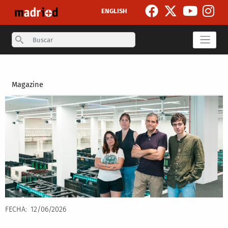
Pasar al contenido principal
ENGLISH
Search
Secondary breadcrumb
Magazine
FECHA
12/06/2026