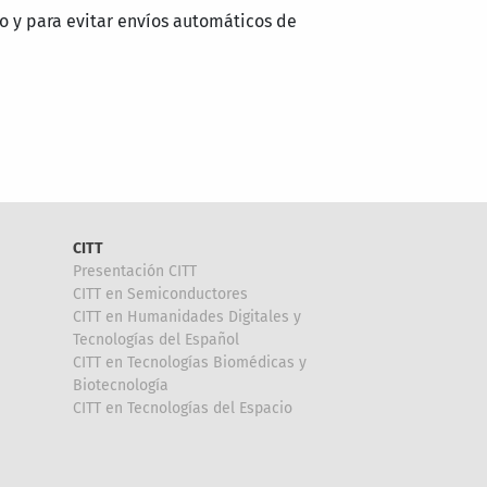
o y para evitar envíos automáticos de
CITT
Presentación CITT
CITT en Semiconductores
CITT en Humanidades Digitales y
Tecnologías del Español
CITT en Tecnologías Biomédicas y
Biotecnología
CITT en Tecnologías del Espacio