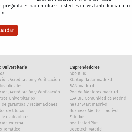
a pregunta es para probar si usted es un visitante humano o n
am.
d Universitaria
Emprendedores
ros
About us
ción, Acreditación y Verificación
Startup Radar madri+d
los oficiales
BAN madri+d
ción, Acreditación y Verificación
Red de Mentores madri+d
tros Universitarios
ESA BIC Comunidad de Madrid
 de garantías y reclamaciones
healthStart madri+d
or de títulos
Business Mentor madri+d
de evaluadores
Estudios
ción externa
healthstartPlus
is Temático
Deeptech Madrid