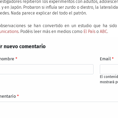
vestigadores repitieron los experimentos con adultos, adolescen
y en Japón. Probaron si influía ser zurdo o diestro, la lateralid
redes. Nada parece explicar del todo el patrón.
observaciones se han convertido en un estudio que ha sid
nications
. Podéis leer más en medios como
El País
o
ABC
.
r nuevo comentario
 nombre
Email
El conteni
mostrará p
mentario