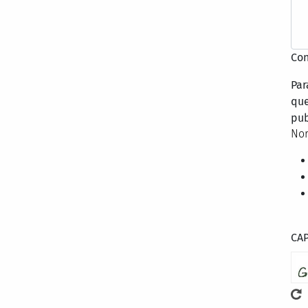
Con
Par
que
pub
Nor
CA