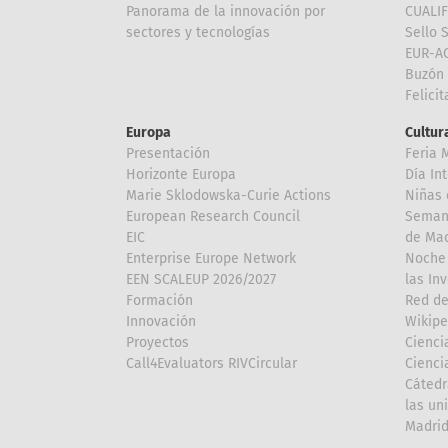
Panorama de la innovación por
CUALI
sectores y tecnologías
Sello 
EUR-A
Buzón 
Felici
Europa
Cultura
Presentación
Feria 
Horizonte Europa
Día In
Marie Sklodowska-Curie Actions
Niñas 
European Research Council
Semana
EIC
de Mad
Enterprise Europe Network
Noche 
EEN SCALEUP 2026/2027
las In
Formación
Red de
Innovación
Wikipe
Proyectos
Cienci
Call4Evaluators RIVCircular
Cienci
Cátedr
las un
Madri