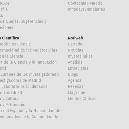
FICAM
Govtechlab Madrid
Sofía
Innodays/Innobares
CE
de Quejas, Sugerencias y
taciones
 Científica
Notiweb
Madrid es Ciencia
Portada
ternacional de las Mujeres y las
Noticias
en la Ciencia
Inverosímiles
 de la Ciencia y la Innovación
Analisis
rid
Entrevistas
Europea de los Investigadores y
Blogs
vestigadoras de Madrid
Agenda
 Laboratorios Ciudadanos
Reseñas
dia madri+d
Magazine
a y Cultura
Mentes Críticas
a y Patrimonio
a del Español y la Hispanidad de
iversidades de la Comunidad de
d