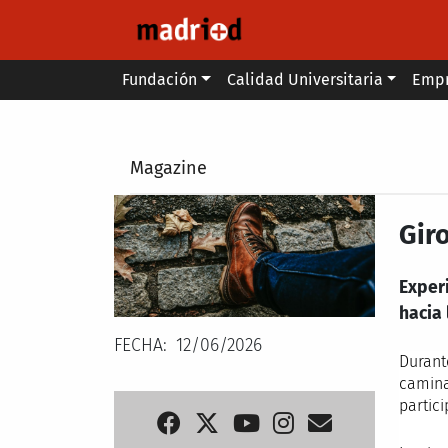
Pasar al contenido principal
Main menu
Fundación
Calidad Universitaria
Emp
Secondary breadcrumb
Magazine
Gir
Exper
hacia 
FECHA
12/06/2026
Durant
camina
partici