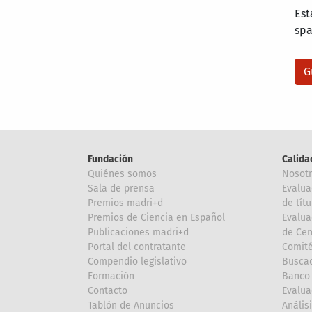
Est
sp
Fundación
Calida
Quiénes somos
Nosot
Sala de prensa
Evalua
Premios madri+d
de títu
Premios de Ciencia en Español
Evalua
Publicaciones madri+d
de Cen
Portal del contratante
Comité
Compendio legislativo
Buscad
Formación
Banco 
Contacto
Evalua
Tablón de Anuncios
Anális