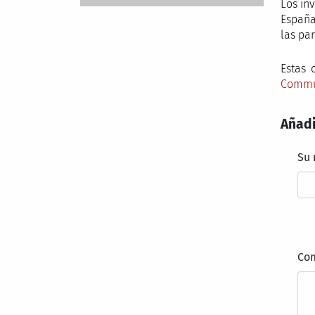
Los in
España 
las pa
Estas 
Commu
Añadi
Su
Co