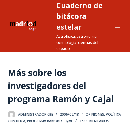
Cuaderno de
S
a
bitácora
l
estelar
t
Astrofísica, astronomía,
a
cosmología, ciencias del
r
espacio
a
l
c
Más sobre los
o
n
investigadores del
t
programa Ramón y Cajal
e
n
i
ADMINISTRADOR CBE
2006/02/18
OPINIONES
,
POLÍTICA
d
CIENTÍFICA
,
PROGRAMA RAMÓN Y CAJAL
15 COMENTARIOS
o