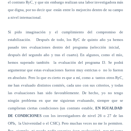
el contrato RyC, y que sin embargo realizan una labor investigadora más
que digna, por no decir que están entre lo mejorcito dentro de su campo
a nivel internacional.
Sí pido imaginación y el cumplimiento del compromiso de
estabilización. Después de todo, los RyC de quinto año ya hemos
pasado tres evaluaciones dentro del programa (selección inicial,
después del segundo año y tras el cuarto). En algunos, como el mío,
hemos superado también la evaluación del programa I3. Se podrá
argumentar que estas evaluaciones fueron muy estrictas o no lo fueron
en absoluto. Pero lo que es cierto es que a mí, como a tantos otros RyC,
me han evaluado distintos comités, cada uno con sus criterios, y todas
las evaluaciones han sido favorablemente. De hecho, yo no tengo
ningún problema en que me siguieran evaluando, siempre que se
cumplieran ciertas condiciones (un contrato estable,
EN IGUALDAD
DE CONDICIONES
con los investigadores de nivel 26 o 27 de las
OPIs, la Universidad o el CSIC). Pero muchas veces no me lo permiten.
Por ejemplo, ni puedo pedir sexenios (con evaluación) por mi tarea