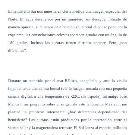
El hemisferio Sur nos muestra en cierta medida una imagen especular del
Norte. El agua desaparece por un sumidero, un desagüe, rotando de
manera opuesta; si miramos en dirección ecuatorial el Sol se pone por la
izquierda; las constelaciones celestes aparecen giradas con un ángulo de
180 grados. Incluso las auroras tienen
distinto nombre. Pero, ¿son
diferentes?.
Durante un recorrido por el mar Báltico, congelado, y ante la visión
imponente de una aurora boreal (ver la imagen tomada con una pequeña
cámara digital, a una temperatura de -22C, sin trípode), mi amigo José
Manuel me preguntó sobre el origen de este fenómeno. Mas aún, me
planteó un problema interesante: ¿hay diferencias dependiendo del
hemisferio? Las auroras están producidas por la interacción entre el
viento solar y la magnetosfera terrestre. El Sol lanza al espacio millones