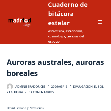
Cuaderno de
S
a
bitácora
l
estelar
t
Astrofísica, astronomía,
a
cosmología, ciencias del
r
espacio
a
l
c
Auroras australes, auroras
o
n
boreales
t
e
ADMINISTRADOR CBE
2006/03/16
DIVULGACIÓN
,
EL SOL
n
Y LA TIERRA
94 COMENTARIOS
i
d
David Barrado y Navascués
o