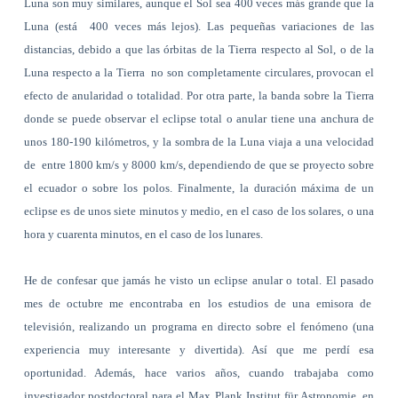
Luna son muy similares, aunque el Sol sea 400 veces más grande que la
Luna (está 400 veces más lejos). Las pequeñas variaciones de las
distancias, debido a que las órbitas de la Tierra respecto al Sol, o de la
Luna respecto a la Tierra no son completamente circulares, provocan el
efecto de anularidad o totalidad. Por otra parte, la banda sobre la Tierra
donde se puede observar el eclipse total o anular tiene una anchura de
unos 180-190 kilómetros, y la sombra de la Luna viaja a una velocidad
de entre 1800 km/s y 8000 km/s, dependiendo de que se proyecto sobre
el ecuador o sobre los polos. Finalmente, la duración máxima de un
eclipse es de unos siete minutos y medio, en el caso de los solares, o una
hora y cuarenta minutos, en el caso de los lunares.
He de confesar que jamás he visto un eclipse anular o total. El pasado
mes de octubre me encontraba en los estudios de una emisora de
televisión, realizando un programa en directo sobre el fenómeno (una
experiencia muy interesante y divertida). Así que me perdí esa
oportunidad. Además, hace varios años, cuando trabajaba como
investigador postdoctoral para el Max Plank Institut für Astronomie, en