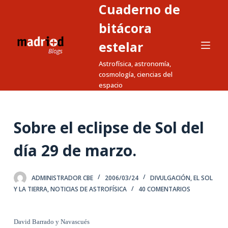
Cuaderno de
S
a
bitácora
l
estelar
t
Astrofísica, astronomía,
a
cosmología, ciencias del
r
espacio
a
l
c
Sobre el eclipse de Sol del
o
n
día 29 de marzo.
t
e
ADMINISTRADOR CBE
2006/03/24
DIVULGACIÓN
,
EL SOL
n
Y LA TIERRA
,
NOTICIAS DE ASTROFÍSICA
40 COMENTARIOS
i
d
David Barrado y Navascués
o