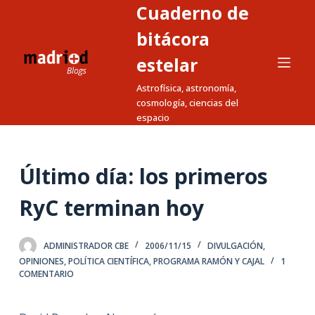
Cuaderno de
S
a
bitácora
l
estelar
t
Astrofísica, astronomía,
a
cosmología, ciencias del
r
espacio
a
l
c
Último día: los primeros
o
n
RyC terminan hoy
t
e
ADMINISTRADOR CBE
2006/11/15
DIVULGACIÓN
,
n
OPINIONES
,
POLÍTICA CIENTÍFICA
,
PROGRAMA RAMÓN Y CAJAL
1
i
COMENTARIO
d
o