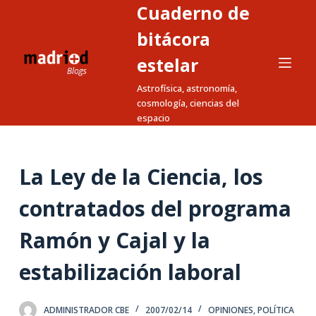
Cuaderno de
S
a
bitácora
l
estelar
t
Astrofísica, astronomía,
a
cosmología, ciencias del
r
espacio
a
l
c
La Ley de la Ciencia, los
o
n
contratados del programa
t
Ramón y Cajal y la
e
n
estabilización laboral
i
d
o
ADMINISTRADOR CBE
2007/02/14
OPINIONES
,
POLÍTICA