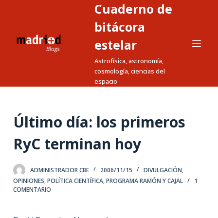
Cuaderno de
S
a
bitácora
l
estelar
t
Astrofísica, astronomía,
a
cosmología, ciencias del
r
espacio
a
l
c
Último día: los primeros
o
n
RyC terminan hoy
t
e
ADMINISTRADOR CBE
2006/11/15
DIVULGACIÓN
,
n
OPINIONES
,
POLÍTICA CIENTÍFICA
,
PROGRAMA RAMÓN Y CAJAL
1
i
COMENTARIO
d
o