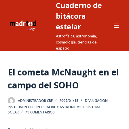
Cuaderno de
S
a
bitácora
l
estelar
t
Astrofísica, astronomía,
a
cosmología, ciencias del
r
espacio
a
l
c
El cometa McNaught en el
o
n
campo del SOHO
t
e
ADMINISTRADOR CBE
2007/01/15
DIVULGACIÓN
,
n
INSTRUMENTACIÓN ESPACIAL Y ASTRONÓMICA
,
SISTEMA
i
SOLAR
49 COMENTARIOS
d
o